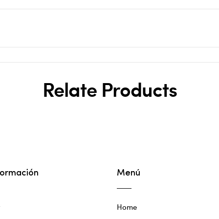
Relate Products
formación
Menú
y
Home